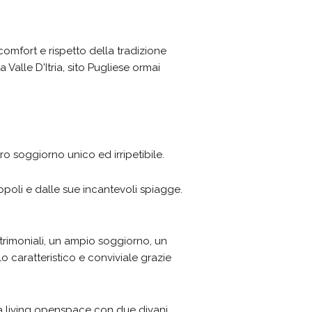
comfort e rispetto della tradizione
alle D'Itria, sito Pugliese ormai
tro soggiorno unico ed irripetibile.
opoli e dalle sue incantevoli spiagge.
atrimoniali, un ampio soggiorno, un
o caratteristico e conviviale grazie
na living openspace con due divani