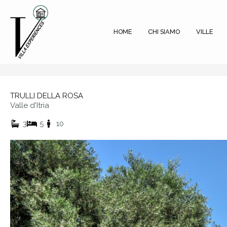
Vai
al
contenuto
HOME
CHI SIAMO
VILLE
TRULLI DELLA ROSA
Valle d'Itria
3
5
10