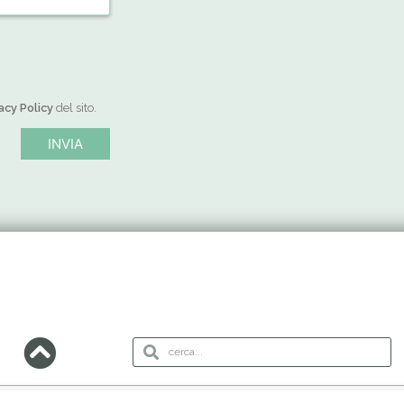
acy Policy
del sito.
Search
Search