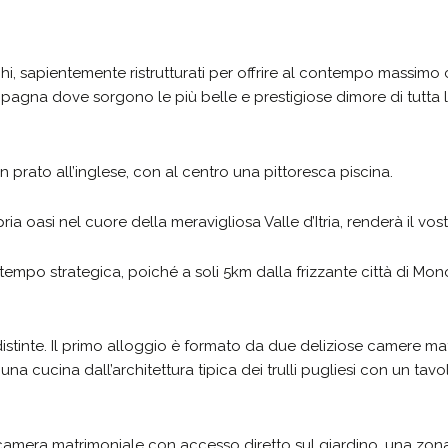
chi, sapientemente ristrutturati per offrire al contempo massimo 
gna dove sorgono le più belle e prestigiose dimore di tutta la V
 prato all’inglese, con al centro una pittoresca piscina.
ia oasi nel cuore della meravigliosa Valle d’Itria, renderà il vos
ntempo strategica, poiché a soli 5km dalla frizzante città di Mon
 distinte. Il primo alloggio è formato da due deliziose camere m
a cucina dall’architettura tipica dei trulli pugliesi con un tavol
 camera matrimoniale con accesso diretto sul giardino, una zo