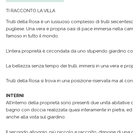
TI RACCONTO LA VILLA
Trulli della Rosa è un lussuoso complesso di trulli seicentes
pugliese. Una vera e propria oasi di pace immersa nella campa
famoso in tutto il mondo.
L’intera proprietà è circondata da uno stupendo giardino con
La bellezza senza tempo dei trulli, immersi in una vera e propr
Trulli della Rosa si trova in una posizione riservata ma al co
INTERNI
All’interno della proprietà sono presenti due unità abitative
bagno con doccia realizzata quasi interamente in pietra, ed un
anche alla vista sul giardino.
Il secondo alloggio, più piccolo e raccolto, dispone di una